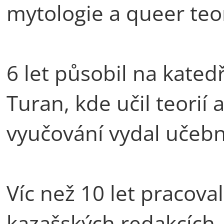
mytologie a queer teor
6 let působil na kated
Turan, kde učil teorií
vyučování vydal učebni
Víc než 10 let pracoval
kazašských redakcích.